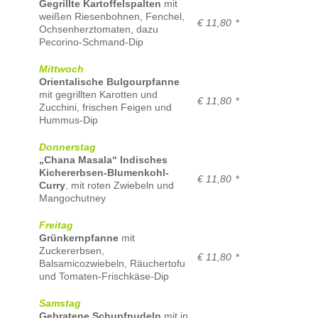
Gegrillte Kartoffelspalten
mit
weißen Riesenbohnen, Fenchel,
€ 11,80
*
Ochsenherztomaten, dazu
Pecorino-Schmand-Dip
Mittwoch
Orientalische Bulgourpfanne
mit gegrillten Karotten und
€ 11,80
*
Zucchini, frischen Feigen und
Hummus-Dip
Donnerstag
„Chana Masala“ Indisches
Kichererbsen-Blumenkohl-
€ 11,80
*
Curry
, mit roten Zwiebeln und
Mangochutney
Freitag
Grünkernpfanne
mit
Zuckererbsen,
€ 11,80
*
Balsamicozwiebeln, Räuchertofu
und Tomaten-Frischkäse-Dip
Samstag
Gebratene Schupfnudeln
mit in