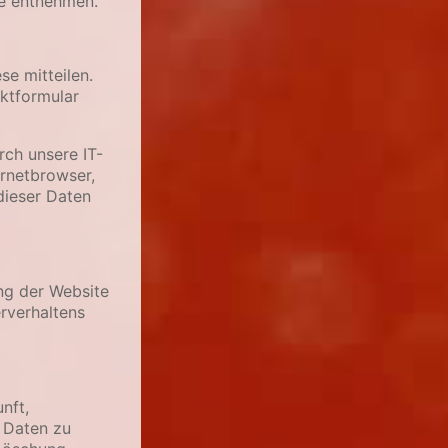
e entnehmen.
e mitteilen.
aktformular
ch unsere IT-
ernetbrowser,
dieser Daten
ung der Website
rverhaltens
nft,
 Daten zu