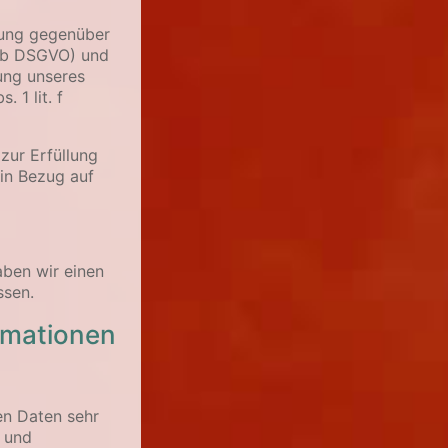
lung gegenüber
. b DSGVO) und
lung unseres
 1 lit. f
zur Erfüllung
 in Bezug auf
ben wir einen
ssen.
ormationen
en Daten sehr
h und