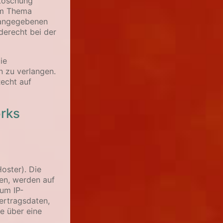
 Löschung
um Thema
 angegebenen
derecht bei der
ie
 zu verlangen.
Recht auf
orks
oster). Die
en, werden auf
 um IP-
ertragsdaten,
e über eine