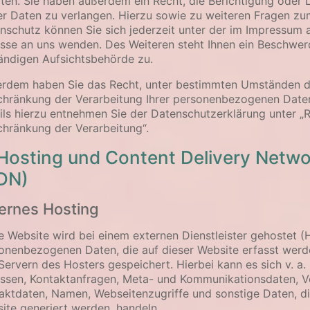
lten. Sie haben außerdem ein Recht, die Berichtigung oder
er Daten zu verlangen. Hierzu sowie zu weiteren Fragen z
nschutz können Sie sich jederzeit unter der im Impressum
sse an uns wenden. Des Weiteren steht Ihnen ein Beschwer
ändigen Aufsichtsbehörde zu.
rdem haben Sie das Recht, unter bestimmten Umständen d
chränkung der Verarbeitung Ihrer personenbezogenen Daten
ils hierzu entnehmen Sie der Datenschutzerklärung unter „
chränkung der Verarbeitung“.
 Hosting und Content Delivery Netw
DN)
ernes Hosting
e Website wird bei einem externen Dienstleister gehostet (H
onenbezogenen Daten, die auf dieser Website erfasst werd
Servern des Hosters gespeichert. Hierbei kann es sich v. a.
ssen, Kontaktanfragen, Meta- und Kommunikationsdaten, V
aktdaten, Namen, Webseitenzugriffe und sonstige Daten, di
ite generiert werden, handeln.