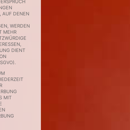
DERSPRUCH
UNGEN
, AUF DENEN
GEN, WERDEN
T MEHR
UTZWÜRDIGE
ERESSEN,
TUNG DIENT
VON
SGVO).
UM
JEDERZEIT
R
ERBUNG
S MIT
E
EN
RBUNG