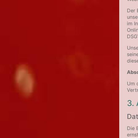
Der 
unse
im I
Onli
DSG
Unse
sein
dies
Absc
Um d
Vert
3.
Da
Die 
erns