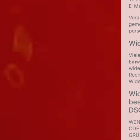
E-Ma
Vera
geme
pers
Wid
Viel
Einw
wide
Rech
Wide
Wid
bes
DS
WEN
ODE
GRÜ