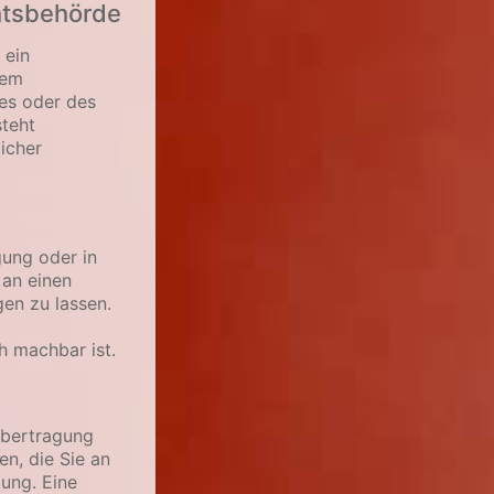
htsbehörde
 ein
dem
zes oder des
teht
icher
gung oder in
 an einen
en zu lassen.
h machbar ist.
Übertragung
en, die Sie an
lung. Eine