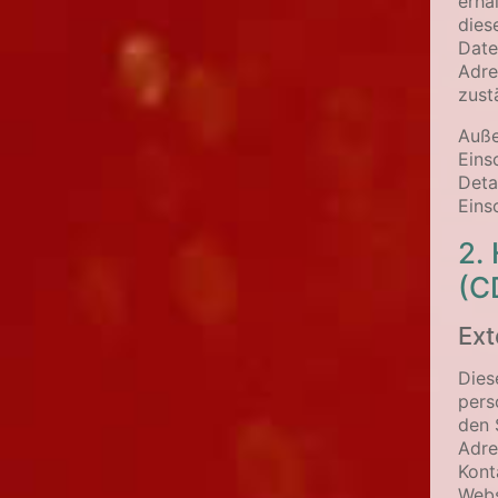
erha
dies
Date
Adre
zust
Auße
Eins
Deta
Eins
2.
(C
Ext
Dies
pers
den 
Adre
Kont
Webs