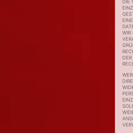
DIE
EIN
GES
EIN
DAT
WIR
VER
GRÜ
REC
DER
REC
WER
DIR
WID
PER
EINZ
SOL
WID
ANS
VER