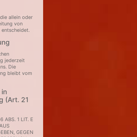
die allein oder
eitung von
 entscheidet.
tung
chen
ng jederzeit
ns. Die
ung bleibt vom
in
 (Art. 21
BS. 1 LIT. E
 AUS
GEBEN, GEGEN