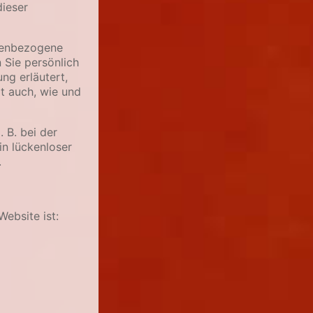
dieser
nenbezogene
 Sie persönlich
ng erläutert,
rt auch, wie und
 B. bei der
in lückenloser
.
Website ist: