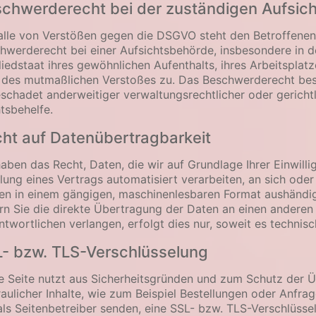
chwerderecht bei der zuständigen Aufsic
alle von Verstößen gegen die DSGVO steht den Betroffenen
hwerderecht bei einer Aufsichtsbehörde, insbesondere in 
liedstaat ihres gewöhnlichen Aufenthalts, ihres Arbeitsplat
 des mutmaßlichen Verstoßes zu. Das Beschwerderecht bes
schadet anderweitiger verwaltungsrechtlicher oder gerichtl
tsbehelfe.
ht auf Datenübertragbarkeit
haben das Recht, Daten, die wir auf Grundlage Ihrer Einwilli
llung eines Vertrags automatisiert verarbeiten, an sich oder
ten in einem gängigen, maschinenlesbaren Format aushändig
rn Sie die direkte Übertragung der Daten an einen anderen
ntwortlichen verlangen, erfolgt dies nur, soweit es technisc
- bzw. TLS-Verschlüsselung
e Seite nutzt aus Sicherheitsgründen und zum Schutz der 
raulicher Inhalte, wie zum Beispiel Bestellungen oder Anfrag
als Seitenbetreiber senden, eine SSL- bzw. TLS-Verschlüsse