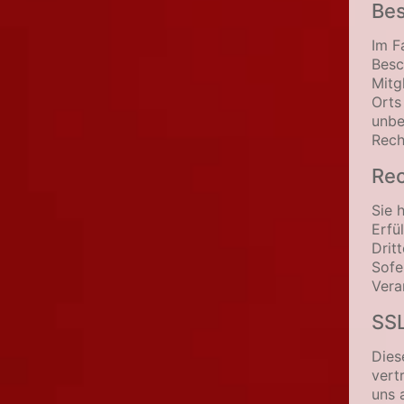
Bes
Im F
Besc
Mitg
Orts
unbe
Rech
Rec
Sie 
Erfü
Drit
Sofe
Vera
SSL
Dies
vert
uns 