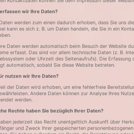
en Kontaktdaten können Sie dem Impressum dieser Websit
erfassen wir Ihre Daten?
 Daten werden zum einen dadurch erhoben, dass Sie uns dies
bei kann es sich z. B. um Daten handeln, die Sie in ein Kont
eben.
re Daten werden automatisch beim Besuch der Website dur
eme erfasst. Das sind vor allem technische Daten (z. B. Int
iebssystem oder Uhrzeit des Seitenaufrufs). Die Erfassung 
lgt automatisch, sobald Sie diese Website betreten.
r nutzen wir Ihre Daten?
Teil der Daten wird erhoben, um eine fehlerfreie Bereitstell
ewährleisten. Andere Daten können zur Analyse Ihres Nutze
endet werden.
he Rechte haben Sie bezüglich Ihrer Daten?
haben jederzeit das Recht unentgeltlich Auskunft über Herku
änger und Zweck Ihrer gespeicherten personenbezogenen