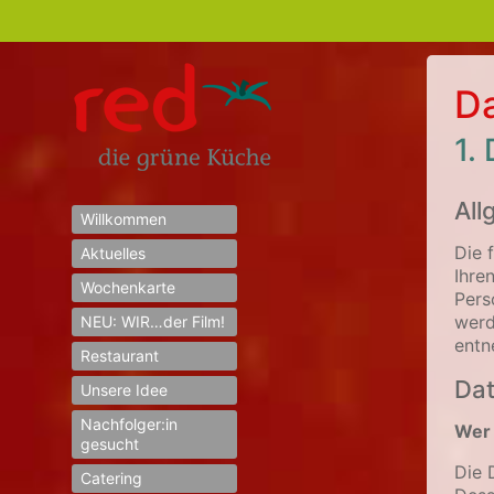
Da
1.
All
Willkommen
Die 
Aktuelles
Ihre
Wochenkarte
Pers
werd
NEU: WIR…der Film!
entn
Restaurant
Dat
Unsere Idee
Nachfolger:in
Wer 
gesucht
Die 
Catering