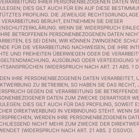
 VERARBEITUNG IHRER PERSONENBEZOGENEN DATEN WI
ZULEGEN; DIES GILT AUCH FÜR EIN AUF DIESE BESTIMM
TÜTZTES PROFILING. DIE JEWEILIGE RECHTSGRUNDLAGE
E VERARBEITUNG BERUHT, ENTNEHMEN SIE DIESER
ENSCHUTZERKLÄRUNG. WENN SIE WIDERSPRUCH EINLE
 IHRE BETROFFENEN PERSONENBEZOGENEN DATEN NICH
ARBEITEN, ES SEI DENN, WIR KÖNNEN ZWINGENDE SCH
NDE FÜR DIE VERARBEITUNG NACHWEISEN, DIE IHRE INT
HTE UND FREIHEITEN ÜBERWIEGEN ODER DIE VERARBEI
 GELTENDMACHUNG, AUSÜBUNG ODER VERTEIDIGUNG 
HTSANSPRÜCHEN (WIDERSPRUCH NACH ART. 21 ABS. 1 D
DEN IHRE PERSONENBEZOGENEN DATEN VERARBEITET, 
EKTWERBUNG ZU BETREIBEN, SO HABEN SIE DAS RECHT, 
ERSPRUCH GEGEN DIE VERARBEITUNG SIE BETREFFENDE
SONENBEZOGENER DATEN ZUM ZWECKE DERARTIGER W
ULEGEN; DIES GILT AUCH FÜR DAS PROFILING, SOWEIT E
CHER DIREKTWERBUNG IN VERBINDUNG STEHT. WENN SI
ERSPRECHEN, WERDEN IHRE PERSONENBEZOGENEN DAT
CHLIESSEND NICHT MEHR ZUM ZWECKE DER DIREKTWE
WENDET (WIDERSPRUCH NACH ART. 21 ABS. 2 DSGVO).