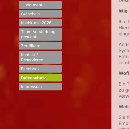
Dess
…und mehr
Wie 
Gutschein
Ihre
Kochkurse 2026
Hier
Team-Verstärkung
eing
gesucht!
Ande
Zertifikate
Syst
Kontakt /
Betr
Reservieren
erfo
Facebook
Wofü
Datenschutz
Ein 
Impressum
zu g
verw
Welc
Sie 
Empf