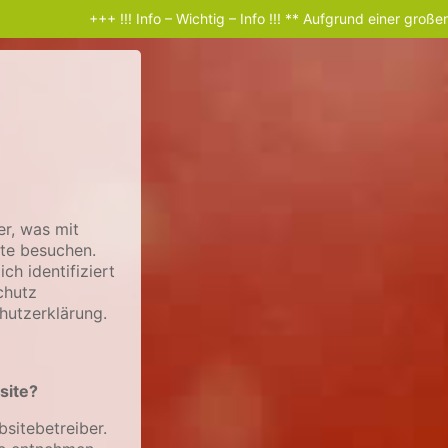
+++ !!! Info – Wichtig – Info !!! ** Aufgrund einer großen technis
r, was mit
te besuchen.
h identifiziert
chutz
hutzerklärung.
site?
sitebetreiber.