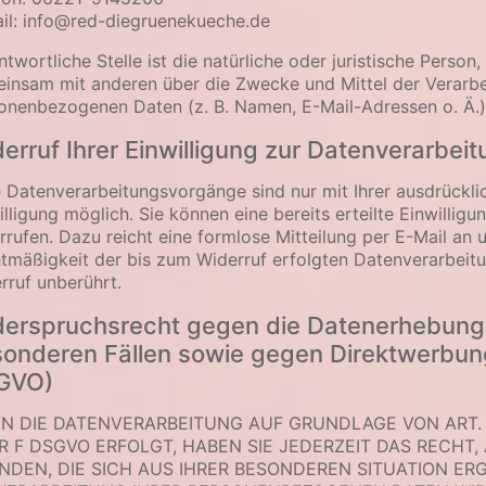
il: info@red-diegruenekueche.de
ntwortliche Stelle ist die natürliche oder juristische Person, 
insam mit anderen über die Zwecke und Mittel der Verarb
onenbezogenen Daten (z. B. Namen, E-Mail-Adressen o. Ä.)
erruf Ihrer Einwilligung zur Datenverarbei
e Datenverarbeitungsvorgänge sind nur mit Ihrer ausdrückli
illigung möglich. Sie können eine bereits erteilte Einwilligu
rrufen. Dazu reicht eine formlose Mitteilung per E-Mail an u
tmäßigkeit der bis zum Widerruf erfolgten Datenverarbeit
rruf unberührt.
erspruchsrecht gegen die Datenerhebung 
onderen Fällen sowie gegen Direktwerbung
GVO)
N DIE DATENVERARBEITUNG AUF GRUNDLAGE VON ART. 6 A
R F DSGVO ERFOLGT, HABEN SIE JEDERZEIT DAS RECHT,
NDEN, DIE SICH AUS IHRER BESONDEREN SITUATION ER