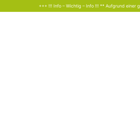
+++ !!! Info – Wichtig – Info !!! ** Aufgrund einer