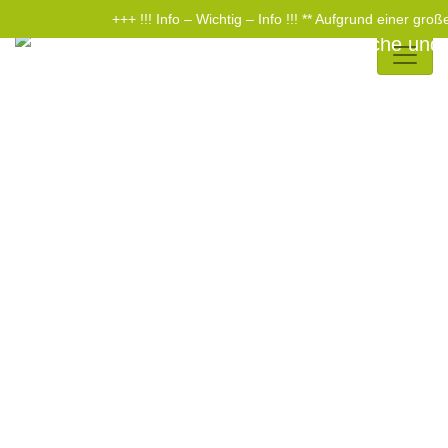
+++ !!! Info – Wichtig – Info !!! ** Aufgrund einer gr