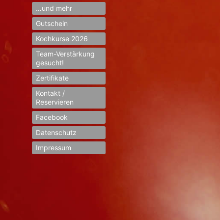
…und mehr
Gutschein
Kochkurse 2026
Team-Verstärkung
gesucht!
Zertifikate
Kontakt /
Reservieren
Facebook
Datenschutz
Impressum