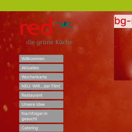
bg-
Willkommen
Aktuelles
Wochenkarte
NEU: WIR…der Film!
Restaurant
Unsere Idee
Nachfolger:in
gesucht
Catering